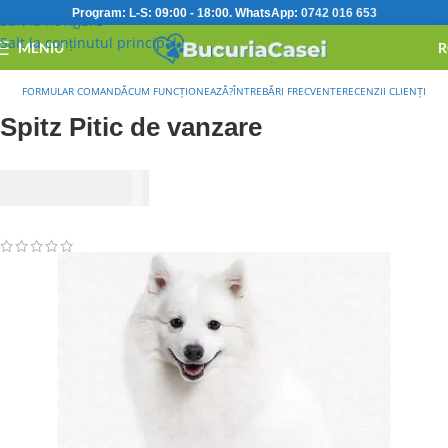
Program: L-S: 09:00 - 18:00.
WhatsApp:
0742 016 653
Salt la navigare
Salt la conținutul principal
MENIU
R
BucuriaCasei
»
Pet Shop online
»
Spitz Pitic de vanzare
FORMULAR COMANDĂ
CUM FUNCȚIONEAZĂ?
ÎNTREBĂRI FRECVENTE
RECENZII CLIENȚI
Spitz Pitic de vanzare
3.100,00
Lei