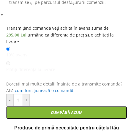
transmise și pe parcursul desfășurării comenzii.
Transmițând comanda veți achita în avans suma de
295,00
Lei
urmând ca diferența de preț să o achitați la
livrare.
10% avans
Plătiți diferența la livrare
Dorești mai multe detalii înainte de a transmite comanda?
Află
cum funcționează o comandă
.
-
+
CUMPĂRĂ ACUM
Produse de primă necesitate pentru cățelul tău