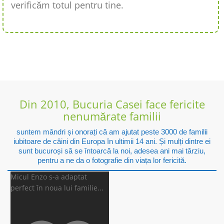
verificăm totul pentru tine.
Din 2010, Bucuria Casei face fericite
nenumărate familii
suntem mândri și onorați că am ajutat peste 3000 de familii
iubitoare de câini din Europa în ultimii 14 ani. Și mulți dintre ei
sunt bucuroși să se întoarcă la noi, adesea ani mai târziu,
pentru a ne da o fotografie din viața lor fericită.
Micul Enzo s-a adaptat
perfect în noua lui familie
...