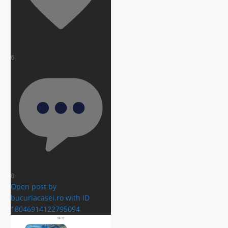
6
0
Open post by
bucuriacasei.ro with ID
18046914122795094