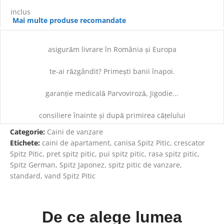
inclus
Mai multe produse recomandate
asigurăm livrare în România și Europa
te-ai răzgândit? Primești banii înapoi.
garanție medicală Parvoviroză, Jigodie...
consiliere înainte și după primirea cățelului
Categorie:
Caini de vanzare
Etichete:
caini de apartament
,
canisa Spitz Pitic
,
crescator
Spitz Pitic
,
pret spitz pitic
,
pui spitz pitic
,
rasa spitz pitic
,
Spitz German
,
Spitz Japonez
,
spitz pitic de vanzare
,
standard
,
vand Spitz Pitic
De ce alege lumea