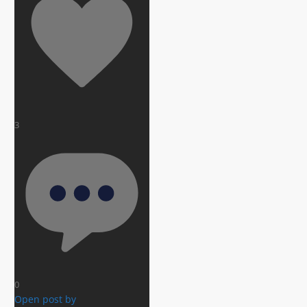
3
0
Open post by