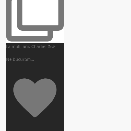
La mulți ani, Charlie! 🥳🎉
Ne bucurăm
...