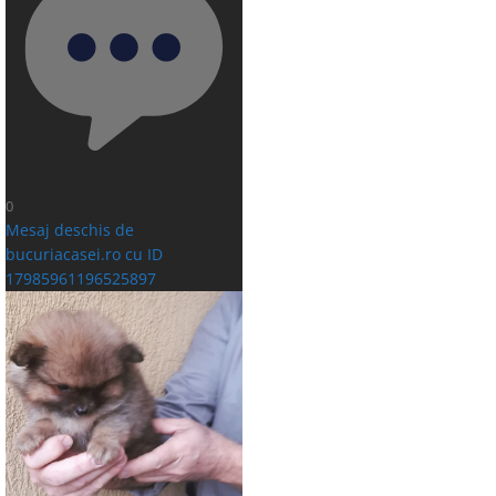
0
Mesaj deschis de
bucuriacasei.ro cu ID
17985961196525897