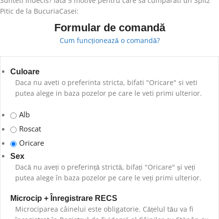
Sunteti indecis? Iata 5 motive pentru care sa cumparati un Spitz
Pitic de la BucuriaCasei:
Formular de comandă
Marimea mica: Rasa Spitz Pitic este o rasa de talie mica, ideala
Cum funcționează o comandă?
pentru cei cu spatii mai mici sau pentru cei care calatoresc mult.
Personalitate jucausa: Spitz Pitic sunt caini energici si jucausi,
care poate fi un companion perfect pentru cei care iubesc
Culoare
activitatile in aer liber sau care au copii.
Daca nu aveti o preferinta stricta, bifati "Oricare" si veti
Ingrijire usoara: blana Spitz Pitic nu necesita ingrijire speciala,
putea alege in baza pozelor pe care le veti primi ulterior.
fiind suficienta periajul regulat si spalarea ocazionala.
Aptitudini de antrenament: Spitz Pitic sunt caini inteligenti si usor
Alb
de antrenat, fiind potriviti pentru cei care doresc un companion
bine educat.
Roscat
Ideal pentru familii: Spitz Pitic sunt caini iubitori si prietenosi,
Oricare
fiind potriviti pentru familii cu copii sau pentru cei care cauta un
Sex
companion de incredere.
Dacă nu aveți o preferință strictă, bifați "Oricare" și veți
putea alege în baza pozelor pe care le veți primi ulterior.
Microcip + Înregistrare RECS
Microciparea câinelui este obligatorie. Cățelul tău va fi