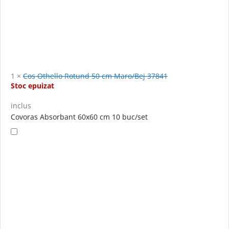
1
×
Cos Othello Rotund 50 cm Maro/Bej 37841
Stoc epuizat
inclus
Covoras Absorbant 60x60 cm 10 buc/set