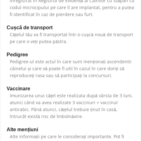
înregistrat în Registrul de Evidență al Câinilor cu Stăpân cu
codul microcipului pe care îl are implantat, pentru a putea
fi identificat în caz de pierdere sau furt.
Cușcă de transport
Cățelul tău va fi transportat într-o cușcă nouă de transport
pe care o veți putea păstra.
Pedigree
Pedigree-ul este actul în care sunt menționați ascendentii
câinelui și care vă poate fi util în cazul în care doriți să
reproduceți rasa sau să participați la concursuri.
Vaccinare
Imunizarea unui cățel este realizata după vârsta de 3 luni,
atunci când va avea realizate 3 vaccinuri + vaccinul
antirabic. Până atunci, cățelul trebuie ținut în casă,
întrucât există risc de îmbolnăvire.
Alte mențiuni
Alte informații pe care le considerați importante. Pot fi