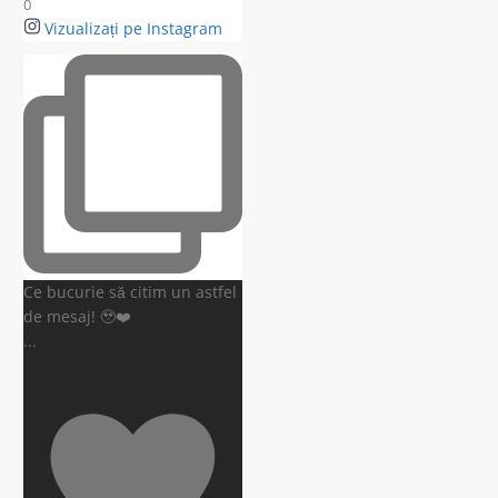
0
Vizualizați pe Instagram
Ce bucurie să citim un astfel
de mesaj! 🥹❤️
...