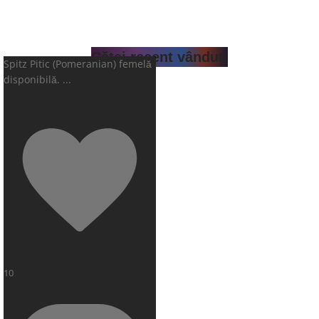
Căței recent vânduți
Spitz Pitic (Pomeranian) femelă
disponibilă.
...
10