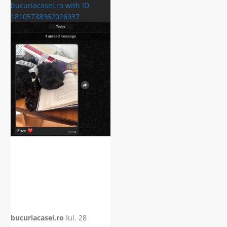
bucuriacasei.ro with ID
18105738962026937
bucuriacasei.ro
Iul. 28