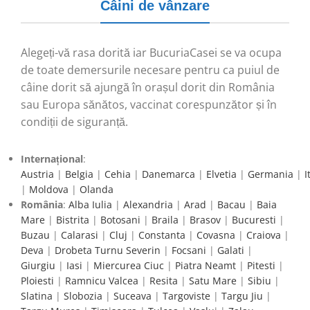
Câini de vânzare
Alegeți-vă rasa dorită iar BucuriaCasei se va ocupa
de toate demersurile necesare pentru ca puiul de
câine dorit să ajungă în orașul dorit din România
sau Europa sănătos, vaccinat corespunzător și în
condiții de siguranță.
Internațional
:
Austria
|
Belgia
|
Cehia
|
Danemarca
|
Elvetia
|
Germania
|
I
|
Moldova
|
Olanda
România
:
Alba Iulia
|
Alexandria
|
Arad
|
Bacau
|
Baia
Mare
|
Bistrita
|
Botosani
|
Braila
|
Brasov
|
Bucuresti
|
Buzau
|
Calarasi
|
Cluj
|
Constanta
|
Covasna
|
Craiova
|
Deva
|
Drobeta Turnu Severin
|
Focsani
|
Galati
|
Giurgiu
|
Iasi
|
Miercurea Ciuc
|
Piatra Neamt
|
Pitesti
|
Ploiesti
|
Ramnicu Valcea
|
Resita
|
Satu Mare
|
Sibiu
|
Slatina
|
Slobozia
|
Suceava
|
Targoviste
|
Targu Jiu
|